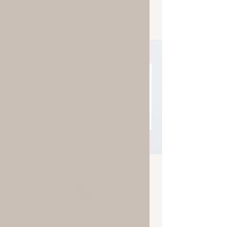
eGift Card
$25