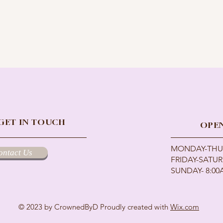
 GET IN TOUCH
OPE
MONDAY-THUR
ontact Us
FRIDAY-
SATUR
SUNDAY- 8:0
© 2023 by CrownedByD Proudly created with
Wix.com